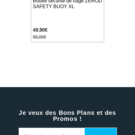
Bouée sécurité de nage ZEROD
D
Woman - C
SAFETY BUOY XL
rysuit
Femme
49,90€
349,90€
55,00€
450,00€
Je veux des Bons Plans et des
Promos !