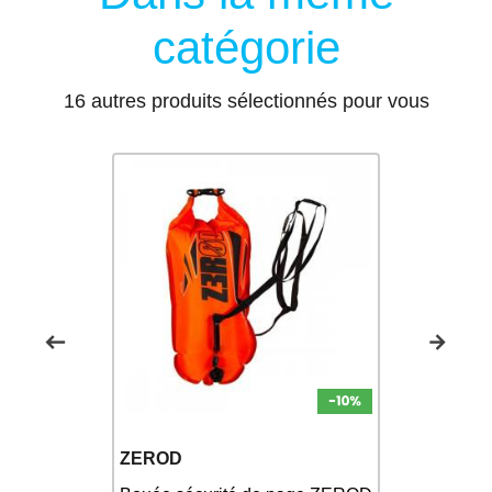
catégorie
16 autres produits sélectionnés pour vous
ZOGGS
ZEROD
 pour le
naisons
Zoggs RU