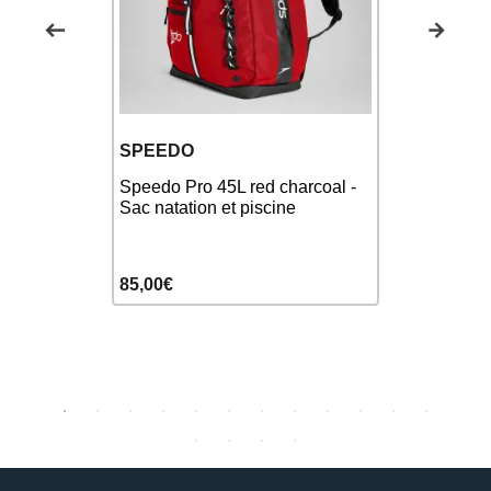
SPEEDO
SPEEDO
ACKPACK
Speedo T
 Natation
RUCKSACK
Speedo Pro 45L red charcoal -
Sac à dos m
Sac natation et piscine
69,90€
85,00€
85,00€