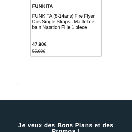
FUNKITA
FUNKITA
FUNKITA (8-14ans) Fire Flyer
Funkita To
s) Palm
Dos Single Straps - Maillot de
Maillot Fill
 - Maillot
bain Natation Fille 1 piece
47,90€
23,00€
55,00€
30,00€
Je veux des Bons Plans et des
Promos !