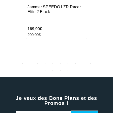
LZR PURE
SPEEDO F
- Light
Jammer SPEEDO LZR Racer
INTENT 2.
ion
Elite 2 Black
Jammer Nat
Homme
169,90€
269,90€
200,00€
360,00€
Je veux des Bons Plans et des
Promos !