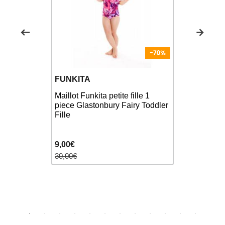
FUNKITA
FUNKITA
Maillot Funkita petite fille 1
Funkita Tod
piece Glastonbury Fairy Toddler
DANCING DI
ns) Loose
Fille
Natation
p One Piece
9,00€
23,00€
30,00€
30,00€