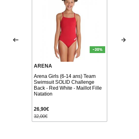
ARENA
FUNKITA
Arena Girls (6-14 ans) Team
Swimsuit SOLID Challenge
FUNKITA To
 - Diamond
Back - Red White - Maillot Fille
Square Sta
pièce
Natation
26,90€
22,00€
32,00€
35,00€