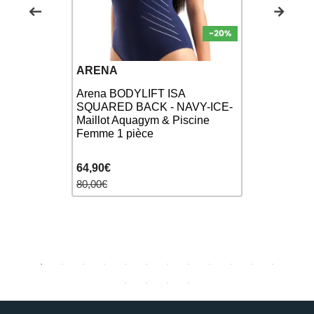
ARENA
ZEROD
Arena BODYLIFT ISA
NANA MOON
SQUARED BACK - NAVY-ICE-
Bas de mai
IR - Haut
Maillot Aquagym & Piscine
DARK SHA
 2 pièces
Femme 1 pièce
64,90€
34,90€
80,00€
40,00€