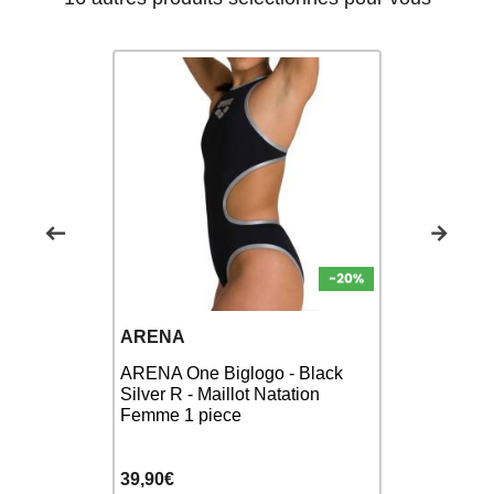
ARENA
ARENA
K Multi
ARENA One Biglogo - Black
ARENA GE
wim Tech
Silver R - Maillot Natation
Back Multi 
ion Femme
Femme 1 piece
Maillot Na
39,90€
49,90€