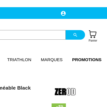
account_circle
Mon compte
search
Panier
TRIATHLON
MARQUES
PROMOTIONS
méable Black