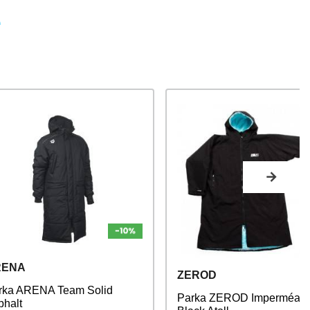
e
RENA
ZEROD
rka ARENA Team Solid
Parka ZEROD Imperméabl
phalt