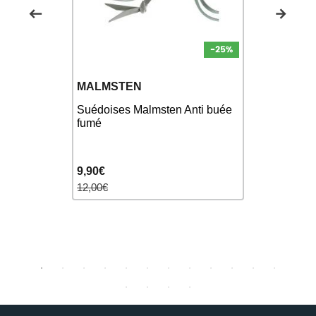
MALMSTEN
FUNKY
URE
- Cool
Suédoises Malmsten Anti buée
Lunettes 
nettes
fumé
Mirror Pin
9,90€
30,00€
12,00€