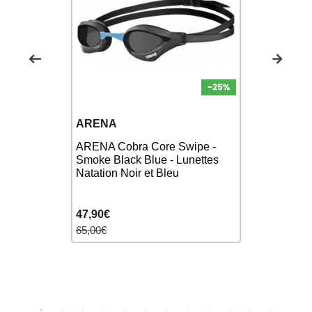
ARENA
MALMST
ARENA Cobra Core Swipe -
ARENA
Suédoises
Smoke Black Blue - Lunettes
rouge
Natation Noir et Bleu
47,90€
5,50€
65,00€
7,00€