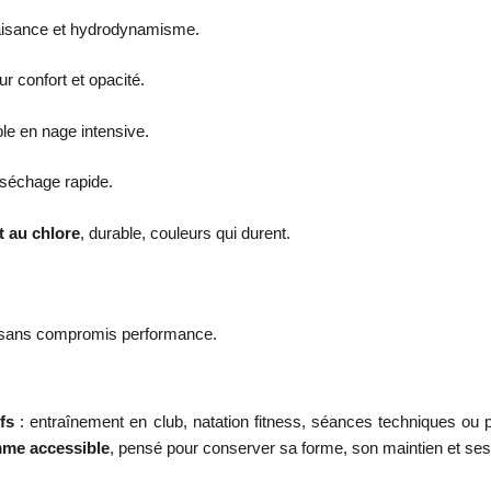
 aisance et hydrodynamisme.
r confort et opacité.
ble en nage intensive.
 séchage rapide.
t au chlore
, durable, couleurs qui durent.
és sans compromis performance.
fs
: entraînement en club, natation fitness, séances techniques ou p
mme accessible
, pensé pour conserver sa forme, son maintien et ses