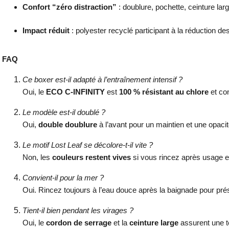
Confort “zéro distraction”
: doublure, pochette, ceinture larg
Impact réduit
: polyester recyclé participant à la réduction de
FAQ
Ce boxer est-il adapté à l’entraînement intensif ?
Oui, le
ECO C-INFINITY
est
100 % résistant au chlore
et con
Le modèle est-il doublé ?
Oui,
double doublure
à l’avant pour un maintien et une opaci
Le motif Lost Leaf se décolore-t-il vite ?
Non, les
couleurs restent vives
si vous rincez après usage e
Convient-il pour la mer ?
Oui. Rincez toujours à l’eau douce après la baignade pour prése
Tient-il bien pendant les virages ?
Oui, le
cordon de serrage
et la
ceinture large
assurent une t