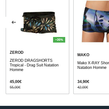
ZEROD
MAKO
ZEROD DRAGSHORTS
Mako X-RAY Short
Tropical - Drag Suit Natation
Natation Homme
Homme
45,00€
34,90€
55,00€
42,00€