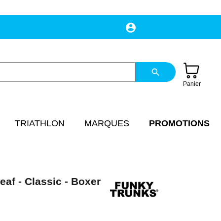
account_circle
Mon compte
search
Panier
TRIATHLON
MARQUES
PROMOTIONS
af - Classic - Boxer