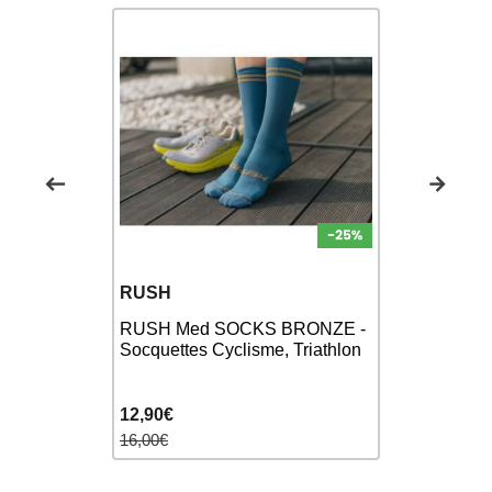
RUSH
RUSH
RUSH SOC
RED -
RUSH Med SOCKS BRONZE -
FUCHSIA -
 Triathlon
Socquettes Cyclisme, Triathlon
Cyclisme,T
12,90€
12,90€
16,00€
16,00€