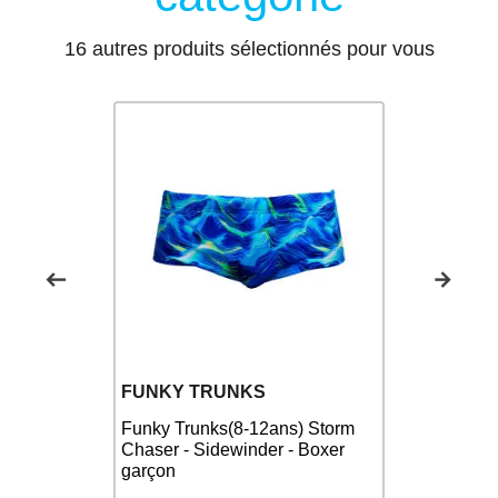
16 autres produits sélectionnés pour vous
Nouveau
FUNKY TRUNKS
FUNKY T
2 ans)
Funky Trunks(8-12ans) Storm
FUNKY TR
r Garçon
Chaser - Sidewinder - Boxer
Pink Peaks
garçon
Boxer Nata