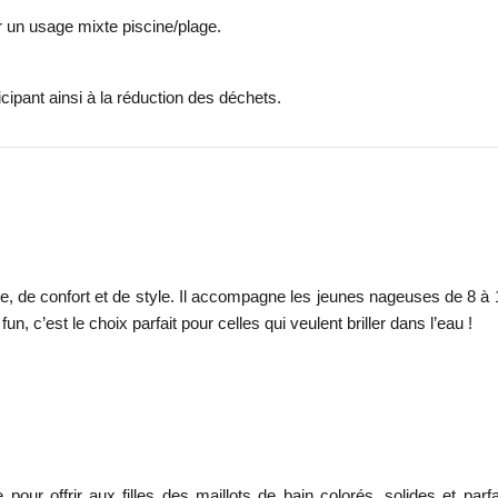
 un usage mixte piscine/plage.
icipant ainsi à la réduction des déchets.
, de confort et de style. Il accompagne les jeunes nageuses de 8 à 
n, c’est le choix parfait pour celles qui veulent briller dans l’eau !
offrir aux filles des maillots de bain colorés, solides et parfaite