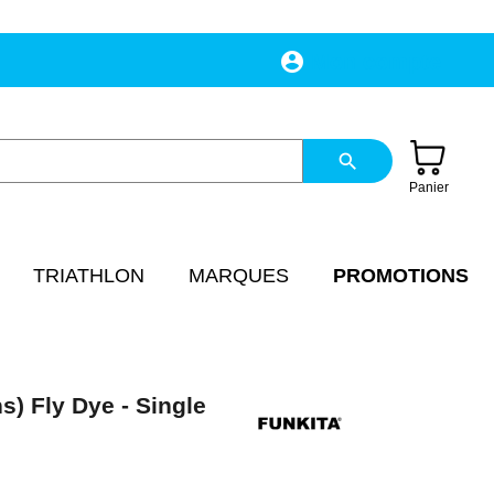
account_circle
Mon compte
search
Panier
TRIATHLON
MARQUES
PROMOTIONS
s) Fly Dye - Single