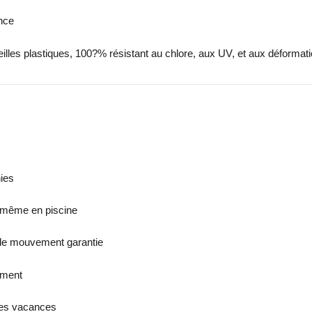
nce
eilles plastiques, 100?% résistant au chlore, aux UV, et aux déformat
ies
e même en piscine
 de mouvement garantie
ement
les vacances