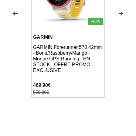
GARMIN
GARMIN
GARMIN Forerunner 570 42mm
GARMIN Fo
65 Noir -
- Bone/Raspberry/Mango -
- Aluminiu
unning - EN
Montre GPS Running - EN
Noir Transl
STOCK - OFFRE PROMO
GPS Runn
EXCLUSIVE
469,90€
469,90€
550,00€
550,00€