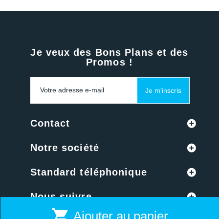
Je veux des Bons Plans et des
Promos !
Je m'inscris
Contact
Notre société
Standard téléphonique
Nous suivre
shopping_cart
Ajouter au panier