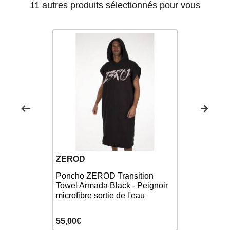
11 autres produits sélectionnés pour vous
Nouveau
ZEROD
FUNKY T
iathlon
Poncho ZEROD Transition
Serviett
Towel Armada Black - Peignoir
Cotton Tow
microfibre sortie de l'eau
55,00€
30,00€