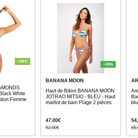
BANANA MOON
A
IAMONDS
Haut de Bikini BANANA MOON
Ar
Black White
JOTRAO MITSIO - BLEU - Haut
Ba
tation Femme
maillot de bain Plage 2 pièces
bl
47,00€
54
62,00€
65,