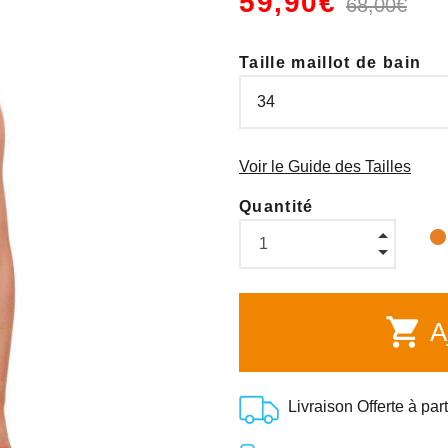
59,90€
68,00€
Taille maillot de bain
Voir le Guide des Tailles
Quantité
shopping_cart
Aj
Livraison Offerte à par