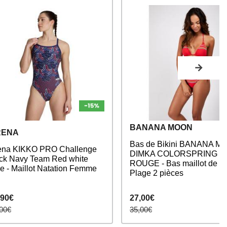
BANANA MOON
RENA
Bas de Bikini BANANA M
ena KIKKO PRO Challenge
DIMKA COLORSPRING -
ck Navy Team Red white
ROUGE - Bas maillot de b
ue - Maillot Natation Femme
Plage 2 pièces
,90€
27,00€
00€
35,00€