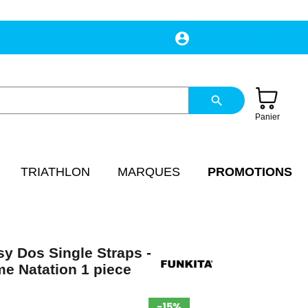
account_circle
Mon compte
search
Panier
TRIATHLON
MARQUES
PROMOTIONS
y Dos Single Straps -
me Natation 1 piece