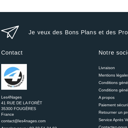
Je veux des Bons Plans et des Pr
Contact
Notre soci
Livraison
Mentions légal
Conditions génér
Conditions géné
Les4Nages
A propos
41 RUE DE LA FORÊT
Paiement sécur
35300 FOUGÈRES
Retourner un pr
France
Service Après V
contact@les4nages.com
Contactez-nous