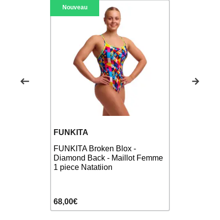
Nouveau
BANANA 
FUNKITA
Haut de B
vy Sea
FUNKITA Broken Blox -
DJANGO MI
tion Femme
Diamond Back - Maillot Femme
maillot de 
1 piece Natatiion
57,00€
68,00€
75,00€