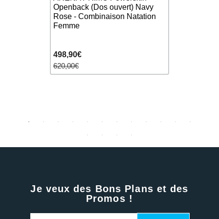
rskin Black
Openback (Dos ouvert) Navy
2 Femme - 
atation
Rose - Combinaison Natation
Dos Ouvert
Femme
Compétiti
498,90€
244,90€
620,00€
380,00€
Je veux des Bons Plans et des
Promos !