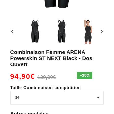
chevron_left
chevron_right
Combinaison Femme ARENA
Powerskin ST NEXT Black - Dos
Ouvert
94,90€
130,00€
Taille Combinaison compétition
Autres modèles