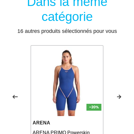
Dans la même
catégorie
16 autres produits sélectionnés pour vous
ARENA
ARENA
s Fermé
ARENA PRIMO Powerskin
ARENA Pow