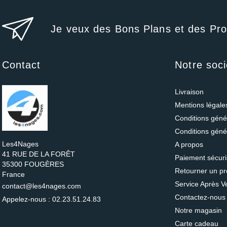
Je veux des Bons Plans et des Pr
Contact
Notre soci
Livraison
Mentions légal
Conditions génér
Conditions géné
Les4Nages
A propos
41 RUE DE LA FORÊT
Paiement sécur
35300 FOUGÈRES
Retourner un pr
France
Service Après V
contact@les4nages.com
Contactez-nous
Appelez-nous :
02.23.51.24.83
Notre magasin
Carte cadeau