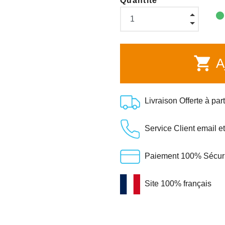
Quantité
shopping_cart
Aj
Livraison Offerte à par
Service Client email e
Paiement 100% Sécuris
Site 100% français