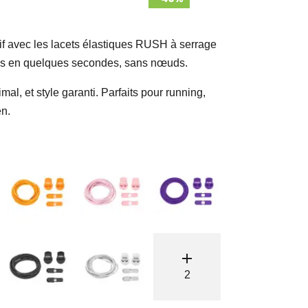
rtif avec les lacets élastiques RUSH à serrage
res en quelques secondes, sans nœuds.
mal, et style garanti. Parfaits pour running,
en.
add
2