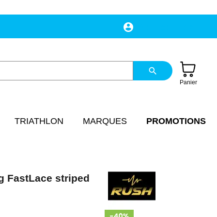
account_circle
Mon compte
search
Panier
TRIATHLON
MARQUES
PROMOTIONS
 FastLace striped