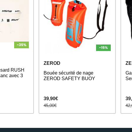
ZEROD
Z
ossard RUSH
Bouée sécurité de nage
Ga
lanc avec 3
ZEROD SAFETY BUOY
Se
39,90€
39
45,00€
42,