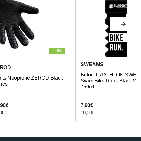
SWEAMS
EROD
Bidon TRIATHLON SWE
nts Néoprène ZEROD Black
Swim Bike Run - Black Whi
ries
750ml
,90€
7,90€
00€
10,00€