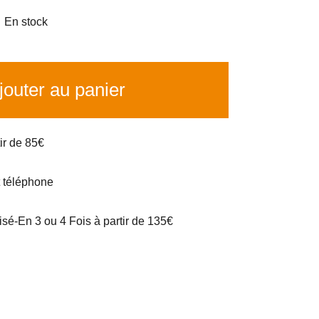

En stock
outer au panier
tir de 85€
t téléphone
é-En 3 ou 4 Fois à partir de 135€