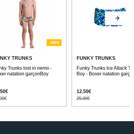
NKY TRUNKS
FUNKY TRUNKS
ky Trunks lost in nemo -
Funky Trunks Ice Attack To
xer natation garçonBoy
Boy - Boxer natation garço
,50€
12,50€
00€
25,00€