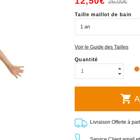
12,50€
25,00€
Taille maillot de bain
Voir le Guide des Tailles
Quantité
shopping_cart
Aj
Livraison Offerte à par
Service Client email e