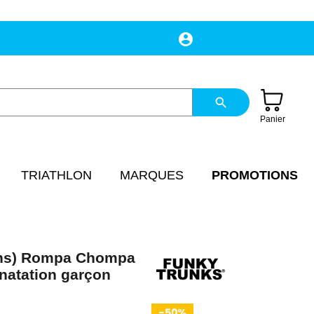
account_circle
Mon compte
search
Panier
TRIATHLON
MARQUES
PROMOTIONS
ans) Rompa Chompa
 natation garçon