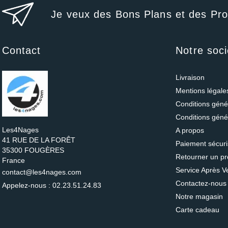
Je veux des Bons Plans et des Pr
Contact
Notre soci
Livraison
Mentions légal
Conditions génér
Conditions géné
Les4Nages
A propos
41 RUE DE LA FORÊT
Paiement sécur
35300 FOUGÈRES
Retourner un pr
France
Service Après V
contact@les4nages.com
Contactez-nous
Appelez-nous :
02.23.51.24.83
Notre magasin
Carte cadeau