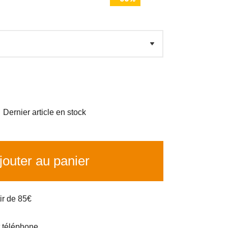

Dernier article en stock
outer au panier
tir de 85€
t téléphone