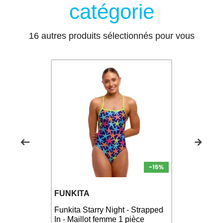
catégorie
16 autres produits sélectionnés pour vous
SPEEDO
FUNKITA
SPEEDO Ec
Funkita Starry Night - Strapped
e
Strap Navy 
In - Maillot femme 1 pièce
 bain