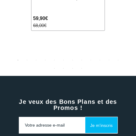
Femme 1 p
59,90€
37,90€
68,00€
40,00€
Je veux des Bons Plans et des
Promos !
Je m'inscris