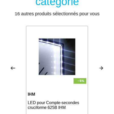
catégorie
16 autres produits sélectionnés pour vous
IHM
FINIS
HM 621B
LED pour Compte-secondes
FINIS Temp
 - Etanche
cruciforme 625B IHM