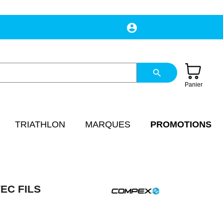
account_circle
Mon compte
search
Panier
TRIATHLON
MARQUES
PROMOTIONS
VEC FILS