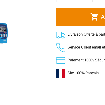
shopping_cart
Aj
Livraison Offerte à par
Service Client email e
Paiement 100% Sécuris
Site 100% français