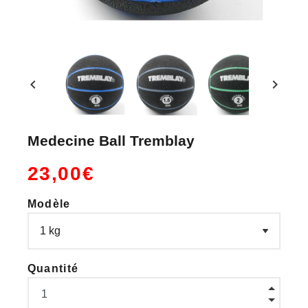
chevron_left
chevron_right
Medecine Ball Tremblay
23,00€
Modèle
Quantité