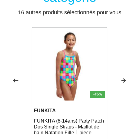
16 autres produits sélectionnés pour vous
FUNKITA
FUNKITA
Maillot FU
ns) B1
FUNKITA (8-14ans) Party Patch
Schwimma 
ot de bain
Dos Single Straps - Maillot de
pieces - Ma
bain Natation Fille 1 piece
Fille 2 pie