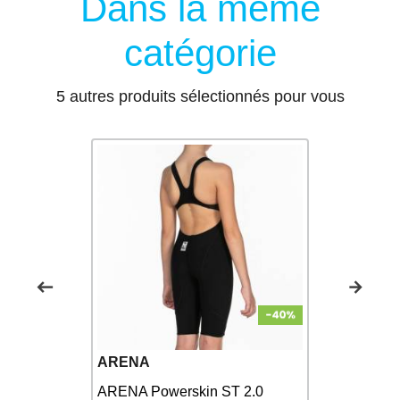
Dans la même
catégorie
5 autres produits sélectionnés pour vous
ARENA
ARENA
IMPULSO
ARENA Powerskin ST 2.0
ARENA Po