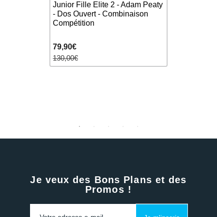
 Junior
Junior Fille Elite 2 - Adam Peaty
(6-14ans) 
ombinaison
- Dos Ouvert - Combinaison
Fille Futu
Compétition
Fille compé
79,90€
149,90€
130,00€
170,00€
Je veux des Bons Plans et des
Promos !