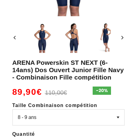
chevron_left
chevron_right
ARENA Powerskin ST NEXT (6-
14ans) Dos Ouvert Junior Fille Navy
- Combinaison Fille compétition
89,90€
110,00€
Taille Combinaison compétition
Quantité