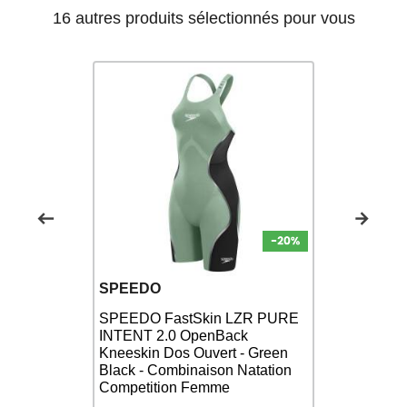
16 autres produits sélectionnés pour vous
SPEEDO
ARENA
LZR PURE
SPEEDO FastSkin LZR PURE
ARENA Ca
k Kneeskin
INTENT 2.0 OpenBack
Powerskin 
Kneeskin Dos Ouvert - Green
Gold - Com
on
Black - Combinaison Natation
Femme
Competition Femme