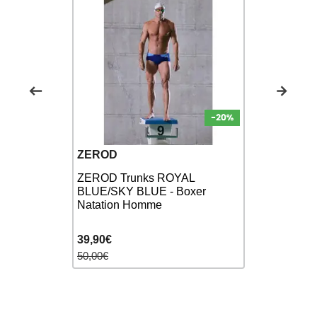
ZEROD
SPEEDO
RTS
ZEROD Trunks ROYAL
SPEEDO Te
ag Suit
BLUE/SKY BLUE - Boxer
Black gree
Natation Homme
natation
39,90€
32,90€
50,00€
35,00€