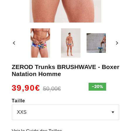
chevron_left
chevron_right
ZEROD Trunks BRUSHWAVE - Boxer
Natation Homme
39,90€
50,00€
Taille