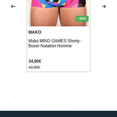
MAKO
ZEROD
CHER -
Mako MIND GAMES Shorty -
ZEROD LAV
me
Boxer Natation Homme
Natation 
34,90€
39,90€
42,00€
45,00€