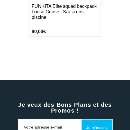
se
FUNKITA Elite squad backpack
FUNKITA Du
ster - Sac
Loose Goose - Sac à dos
bain fantai
piscine
80,00€
14,00€
Je veux des Bons Plans et des
Promos !
Je m'inscris