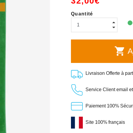
32,00€
Quantité
shopping_cart
Aj
Livraison Offerte à par
Service Client email e
Paiement 100% Sécuris
Site 100% français