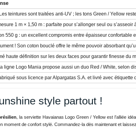
nse
Les teintures sont traitées anti-UV ; les tons Green / Yellow re
mesure 1 m × 1,50 m : parfaite pour s’allonger seul ou s’asseoir 
on 550 g : un excellent compromis entre épaisseur confortable et
ument ! Son coton bouclé offre le même pouvoir absorbant qu’un
mé haute définition sur les deux faces pour garantir finesse du m
 la ligne Logo Mania propose aussi un duo Red / White, selon dis
abriqué sous licence par Alpargatas S.A. et livré avec étiquette d
nshine style partout !
résilien
, la serviette Havaianas Logo Green / Yellow est l’alliée i
moment de confort stylé. Commandez-la dès maintenant et laissez le so