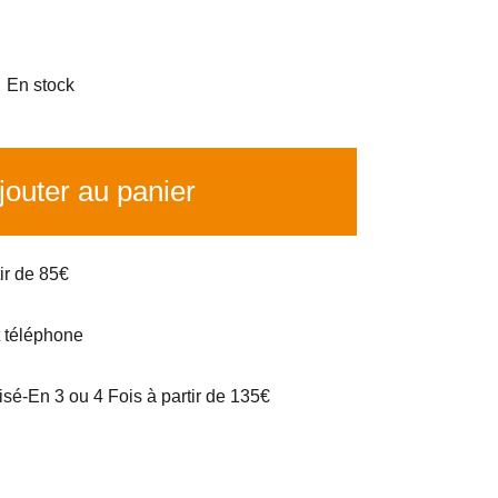

En stock
outer au panier
tir de 85€
t téléphone
é-En 3 ou 4 Fois à partir de 135€