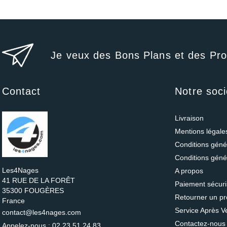
Je veux des Bons Plans et des Pr
Contact
Notre soci
Livraison
Mentions légal
Conditions génér
Conditions géné
Les4Nages
A propos
41 RUE DE LA FORÊT
Paiement sécur
35300 FOUGÈRES
Retourner un pr
France
Service Après V
contact@les4nages.com
Contactez-nous
Appelez-nous :
02.23.51.24.83