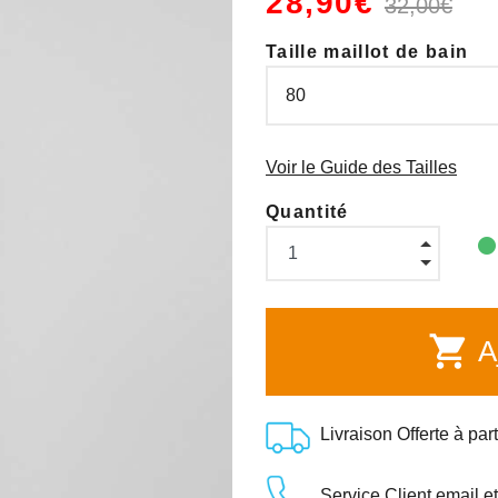
28,90€
32,00€
Taille maillot de bain
Voir le Guide des Tailles
Quantité
shopping_cart
Aj
Livraison Offerte à par
Service Client email e