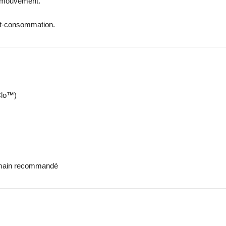
e mouvement.
ost-consommation.
Clo™)
la main recommandé