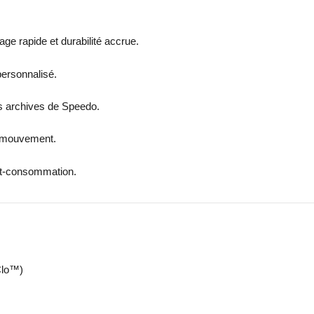
ge rapide et durabilité accrue.
personnalisé.
des archives de Speedo.
e mouvement.
ost-consommation.
Clo™)