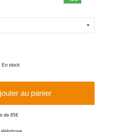

En stock
outer au panier
tir de 85€
t téléphone