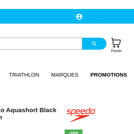
account_circle
Mon compte
search
Panier
TRIATHLON
MARQUES
PROMOTIONS
o Aquashort Black
n