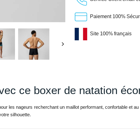
Paiement 100% Sécuris
Site 100% français
keyboard_arrow_right
avec ce boxer de natation éc
 pour les nageurs recherchant un maillot performant, confortable et a
otre silhouette.