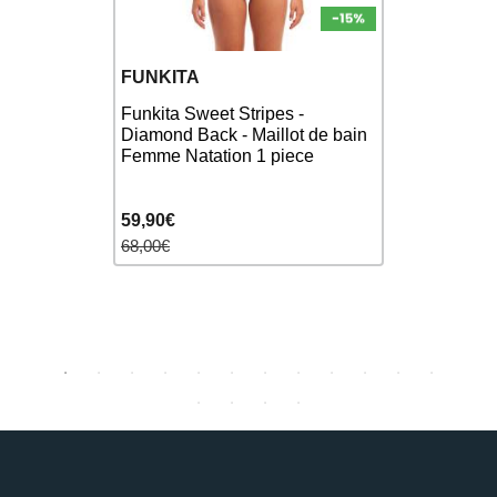
FUNKITA
ZEROD
ièces ARENA
Funkita Sweet Stripes -
ZEROD Ligh
op
Diamond Back - Maillot de bain
Maillot de
HSIA
Femme Natation 1 piece
1 pièce
59,90€
59,90€
68,00€
70,00€