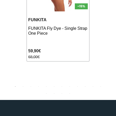
ARENA
FUNKITA
Bas de Mai
llot de
FUNKITA Fly Dye - Single Strap
Solid Bott
 1 pièce
One Piece
Pink
59,90€
19,90€
68,00€
23,00€