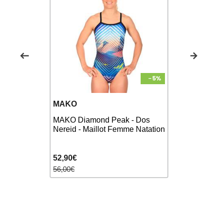
MAKO
MAKO
- Dos
MAKO Diamond Peak - Dos
MAKO Khao
Femme
Nereid - Maillot Femme Natation
Maillot Fe
52,90€
52,90€
56,00€
56,00€