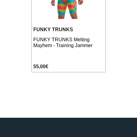
FUNKY T
FUNKY TRUNKS
er Shorty
FUNKY TRU
FUNKY TRUNKS Melting
omme
Sidewinder
Mayhem - Training Jammer
Natation 
55,00€
42,00€