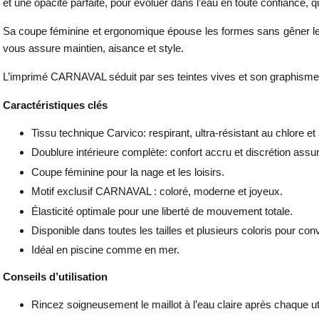
et une opacité parfaite, pour évoluer dans l’eau en toute confiance, qu
Sa coupe féminine et ergonomique épouse les formes sans gêner les 
vous assure maintien, aisance et style.
L’imprimé CARNAVAL séduit par ses teintes vives et son graphisme fes
Caractéristiques clés
Tissu technique Carvico: respirant, ultra-résistant au chlore e
Doublure intérieure complète: confort accru et discrétion assu
Coupe féminine pour la nage et les loisirs.
Motif exclusif CARNAVAL : coloré, moderne et joyeux.
Élasticité optimale pour une liberté de mouvement totale.
Disponible dans toutes les tailles et plusieurs coloris pour con
Idéal en piscine comme en mer.
Conseils d’utilisation
Rincez soigneusement le maillot à l’eau claire après chaque util