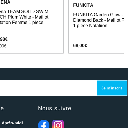
RENA
FUNKITA
ena TEAM SOLID SWIM
FUNKITA Garden Glow -
CH Plum White - Maillot
Diamond Back - Maillot F
tation Femme 1 piece
1 piece Natatiion
,90€
68,00€
00€
Je m'inscris
ue
Nous suivre
Après-midi