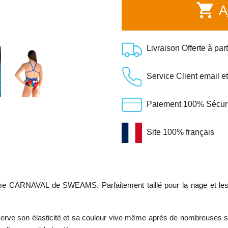
shopping_cart
Aj
Livraison Offerte à par
Service Client email e
Paiement 100% Sécuris
Site 100% français
me CARNAVAL de SWEAMS. Parfaitement taillé pour la nage et les loi
onserve son élasticité et sa couleur vive même après de nombreuses sé