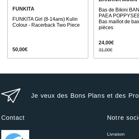
FUNKITA
Bas de Bikini 
PAEA POPPYSEE
FUNKITA Girl (8-14ans) Kulin
Bas maillot de bai
Colour - Racerback Two Piece
pièces
24,00€
50,00€
31,00€
Je veux des Bons Plans et des Pr
Contact
Notre soci
Livraison