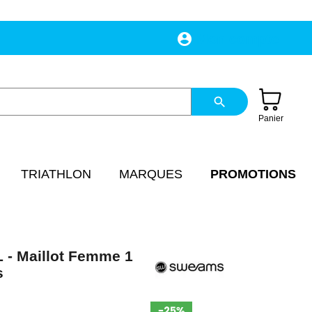
account_circle
Mon compte
search
Panier
TRIATHLON
MARQUES
PROMOTIONS
 Maillot Femme 1
s