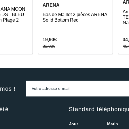
A
ARENA
BANANA MOON
Ar
DS - BLEU -
Bas de Maillot 2 pièces ARENA
TE
n Plage 2
Solid Bottom Red
Na
19,90€
34
23,00€
40,
omos !
été
Standard téléphoniq
Jour
Matin