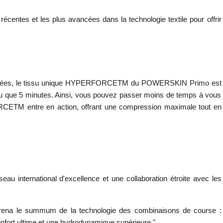
ntes et les plus avancées dans la technologie textile pour offrir
e enfilées, le tissu unique HYPERFORCETM du POWERSKIN Primo est
i peu que 5 minutes. Ainsi, vous pouvez passer moins de temps à vous
ORCETM entre en action, offrant une compression maximale tout en
u international d'excellence et une collaboration étroite avec les
rena le summum de la technologie des combinaisons de course :
onfort ultime et une hydrodynamique supérieure."