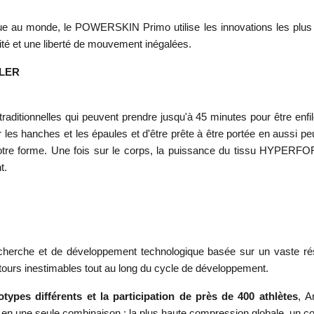
au monde, le POWERSKIN Primo utilise les innovations les plus réce
ité et une liberté de mouvement inégalées.
ILER
traditionnelles qui peuvent prendre jusqu'à 45 minutes pour êtr
ur les hanches et les épaules et d'être prête à être portée en auss
votre forme. Une fois sur le corps, la puissance du tissu HYPERF
t.
herche et de développement technologique basée sur un vaste résea
etours inestimables tout au long du cycle de développement.
ypes différents et la participation de près de 400 athlètes
, A
 en une seule combinaison : la plus haute compression globale, un c