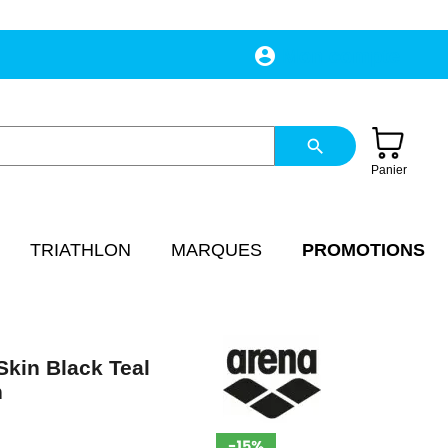
account_circle
Mon compte
search
Panier
TRIATHLON
MARQUES
PROMOTIONS
kin Black Teal
n