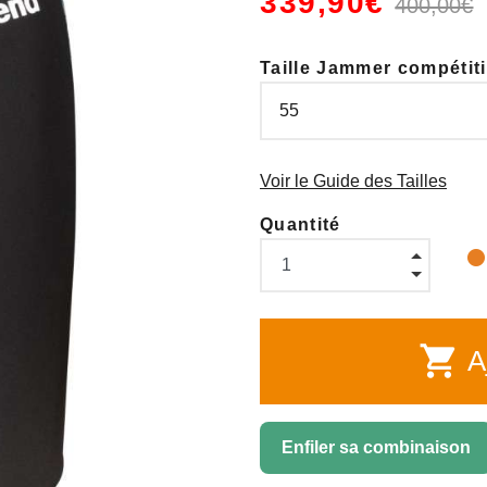
339,90€
400,00€
Taille Jammer compétit
Voir le Guide des Tailles
Quantité
shopping_cart
Aj
Enfiler sa combinaison