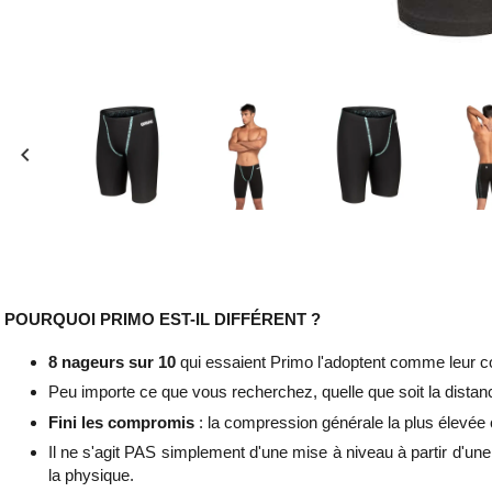
keyboard_arrow_left
POURQUOI PRIMO EST-IL DIFFÉRENT ?
8 nageurs sur 10
qui essaient Primo l'adoptent comme leur co
Peu importe ce que vous recherchez, quelle que soit la distan
Fini les compromis
: la compression générale la plus élevée 
Il ne s'agit PAS simplement d'une mise à niveau à partir d'un
la physique.