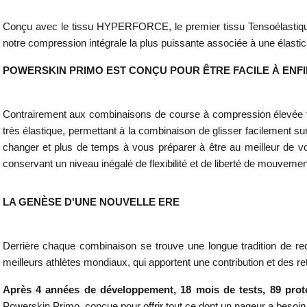
Conçu avec le tissu HYPERFORCE, le premier tissu Tensoélastique 
notre compression intégrale la plus puissante associée à une élastic
POWERSKIN PRIMO EST CONÇU POUR ÊTRE FACILE À ENF
Contrairement aux combinaisons de course à compression élevée 
très élastique, permettant à la combinaison de glisser facilement s
changer et plus de temps à vous préparer à être au meilleur de 
conservant un niveau inégalé de flexibilité et de liberté de mouvemen
LA GENÈSE D'UNE NOUVELLE ERE
Derrière chaque combinaison se trouve une longue tradition de rec
meilleurs athlètes mondiaux, qui apportent une contribution et des r
Après 4 années de développement, 18 mois de tests, 89 protot
Powerskin Primo, conçue pour offrir tout ce dont un nageur a besoin