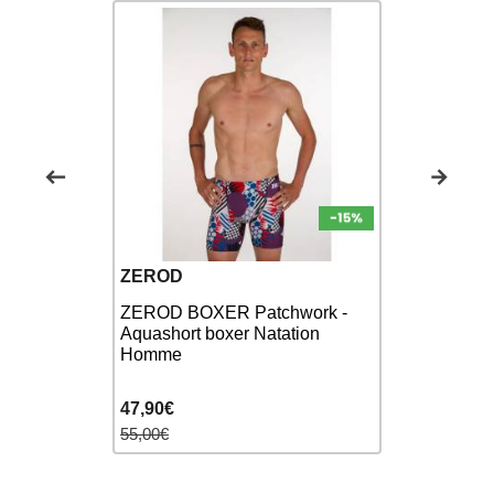
Nouveau
ZEROD
FUNKY T
ZEROD BOXER Patchwork -
Light
FUNKY TRU
Aquashort boxer Natation
er Natation
Sidewinder
Homme
Natation 
47,90€
40,00€
55,00€