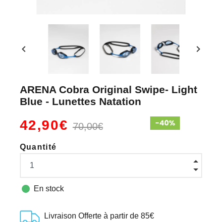
chevron_left
chevron_right
ARENA Cobra Original Swipe- Light
Blue - Lunettes Natation
42,90€
70,00€
Quantité

En stock
Livraison Offerte à partir de 85€