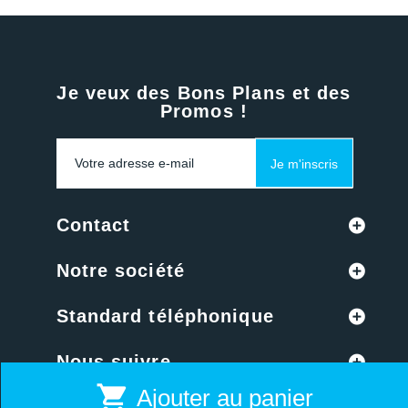
Je veux des Bons Plans et des
Promos !
Je m'inscris
Contact
Notre société
Standard téléphonique
Nous suivre
shopping_cart
Ajouter au panier