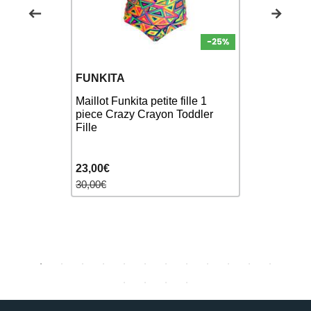
FUNKITA
FUNKITA
ans)
Maillot Funkita petite fille 1
Maillot Funk
lot Fille
piece Crazy Crayon Toddler
piece TH
Fille
Toddler Fil
23,00€
9,00€
30,00€
30,00€