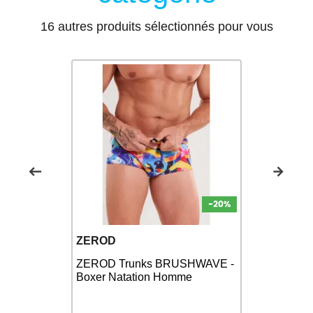
16 autres produits sélectionnés pour vous
ARENA
ZEROD
AL
Arena SW
ZEROD Trunks BRUSHWAVE -
oxer
Royal White
Boxer Natation Homme
Natation 