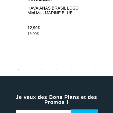
HAVAIANAS
 LOGO -
HAVAIANAS BRASIL LOGO
Crystal Ro
Mini Me - MARINE BLUE
Metallic
12,90€
9,90€
19,00€
15,00€
Je veux des Bons Plans et des
Promos !