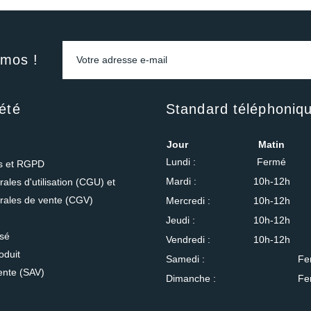
omos !
été
Standard téléphoniq
Jour
Matin
Lundi :
Fermé
es et RGPD
Mardi :
10h-12h
ales d'utilisation (CGU) et
rales de vente (CGV)
Mercredi :
10h-12h
Jeudi :
10h-12h
isé
Vendredi :
10h-12h
oduit
Samedi :
Fe
ente (SAV)
Dimanche :
Fe