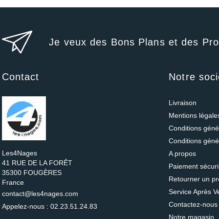
Je veux des Bons Plans et des Pr
Contact
Notre soci
Livraison
Mentions légal
Conditions génér
Conditions géné
Les4Nages
A propos
41 RUE DE LA FORÊT
Paiement sécur
35300 FOUGÈRES
Retourner un pr
France
Service Après V
contact@les4nages.com
Contactez-nous
Appelez-nous :
02.23.51.24.83
Notre magasin