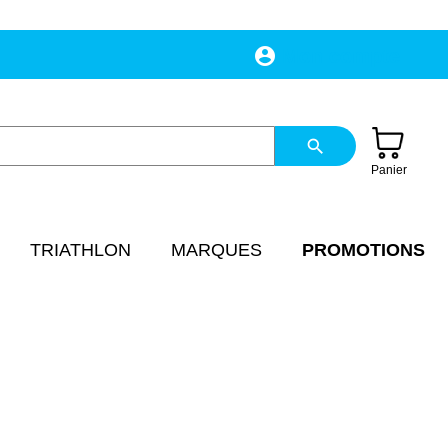
account_circle
Mon compte
search
Panier
TRIATHLON
MARQUES
PROMOTIONS