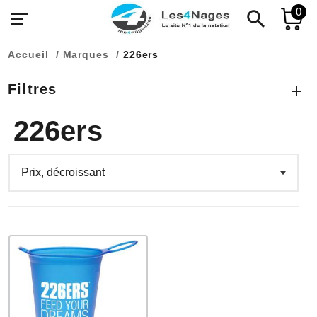
0
search
Accueil
Marques
226ers
Filtres
226ers